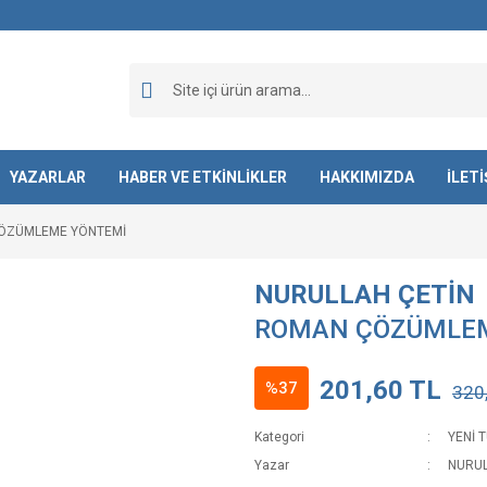
YAZARLAR
HABER VE ETKİNLİKLER
HAKKIMIZDA
İLET
ÖZÜMLEME YÖNTEMİ
NURULLAH ÇETİN
ROMAN ÇÖZÜMLE
201,60 TL
%37
320
Kategori
YENİ 
Yazar
NURUL