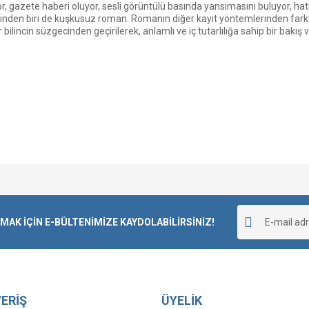
or, gazete haberi oluyor, sesli görüntülü basında yansımasını buluyor, hatı
rinden biri de kuşkusuz roman. Romanın diğer kayıt yöntemlerinden farkı, 
bilincin süzgecinden geçirilerek, anlamlı ve iç tutarlılığa sahip bir bakış
Bu ürüne ilk yorumu siz yapın!
K İÇİN E-BÜLTENİMİZE KAYDOLABİLİRSİNİZ!
Yorum Yaz
ERİŞ
ÜYELİK