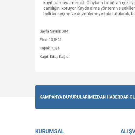
kayıt tutmaya meraklı. Olayların fotoğrafı çekiliy
canlılığını koruyor. Kayda alma yöntem ve şekille
belli bir seçme ve düzenlemeye tabi tutularak, bir 
Sayfa Sayısı: 304
Ebat: 13,5*21
Kapak: Kuşe
Kağıt: Kitap Kağıdı
KAMPANYA DUYURULARIMIZDAN HABERDAR OLMA
KURUMSAL
ALIŞV