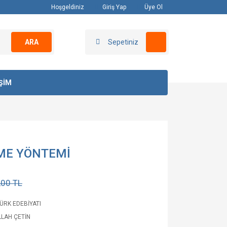
Hoşgeldiniz
Giriş Yap
Üye Ol
ARA
Sepetiniz
İŞİM
ME YÖNTEMİ
,00 TL
TÜRK EDEBİYATI
LAH ÇETİN