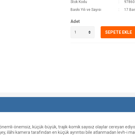
Stok Kodu
97860
Baskı Yılı ve Sayısı
17.Bas
Adet
SEPETE EKLE
önemli-önemsiz, küçük-büyük, trajik-komik sayısız olaylar cereyan ediyor
 şey, ilâhi kamera tarafından en küçük ayrıntısı bile atlanmadan levh-i m