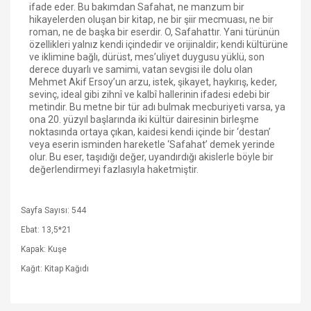
ifade eder. Bu bakımdan Safahat, ne manzum bir
hikayelerden oluşan bir kitap, ne bir şiir mecmuası, ne bir
roman, ne de başka bir eserdir. O, Safahattır. Yani türünün
özellikleri yalnız kendi içindedir ve orijinaldir; kendi kültürüne
ve iklimine bağlı, dürüst, mes’uliyet duygusu yüklü, son
derece duyarlı ve samimi, vatan sevgisi ile dolu olan
Mehmet Akif Ersoy’un arzu, istek, şikayet, haykırış, keder,
sevinç, ideal gibi zihnî ve kalbî hallerinin ifadesi edebi bir
metindir. Bu metne bir tür adı bulmak mecburiyeti varsa, ya
ona 20. yüzyıl başlarında iki kültür dairesinin birleşme
noktasında ortaya çıkan, kaidesi kendi içinde bir ‘destan’
veya eserin isminden hareketle ‘Safahat’ demek yerinde
olur. Bu eser, taşıdığı değer, uyandırdığı akislerle böyle bir
değerlendirmeyi fazlasıyla haketmiştir.
Sayfa Sayısı: 544
Ebat: 13,5*21
Kapak: Kuşe
Kağıt: Kitap Kağıdı