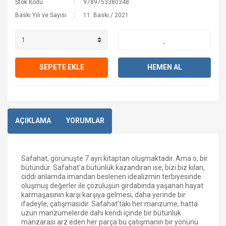
Stok Kodu
9789753380348
Baskı Yılı ve Sayısı
11. Baskı / 2021
SEPETE EKLE
HEMEN AL
AÇIKLAMA
YORUMLAR
Safahat, görünüşte 7 ayrı kitaptan oluşmaktadır. Ama o, bir
bütündür. Safahat’a bütünlük kazandıran ise, bizi biz kılan,
ciddi anlamda imandan beslenen idealizmin terbiyesinde
oluşmuş değerler ile çözülüşün girdabında yaşanan hayat
karmaşasının karşı karşıya gelmesi, daha yerinde bir
ifadeyle, çatışmasıdır. Safahat’taki her manzume, hatta
uzun manzumelerde dahi kendi içinde bir bütünlük
manzarası arz eden her parça bu çatışmanın bir yönünü