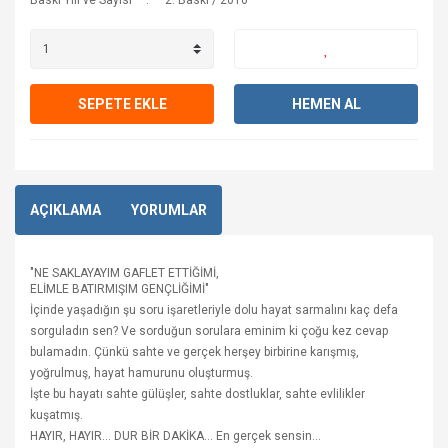
Baskı Yılı ve Sayısı
2. Baskı / 2010
SEPETE EKLE
HEMEN AL
AÇIKLAMA
YORUMLAR
"NE SAKLAYAYIM GAFLET ETTİĞİMİ,
ELİMLE BATIRMIŞIM GENÇLİĞİMİ"
İçinde yaşadığın şu soru işaretleriyle dolu hayat sarmalını kaç defa
sorguladın sen? Ve sorduğun sorulara eminim ki çoğu kez cevap
bulamadın. Çünkü sahte ve gerçek herşey birbirine karışmış,
yoğrulmuş, hayat hamurunu oluşturmuş.
İşte bu hayatı sahte gülüşler, sahte dostluklar, sahte evlilikler
kuşatmış.
HAYIR, HAYIR... DUR BİR DAKİKA... En gerçek sensin...