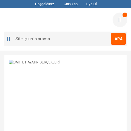
Hoşgeldiniz
Giriş Yap
Üye Ol
ARA