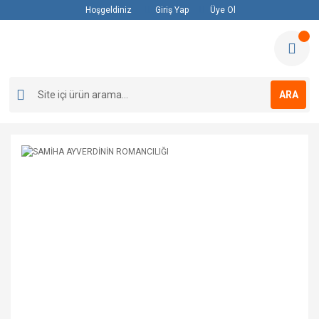
Hoşgeldiniz
Giriş Yap
Üye Ol
ARA