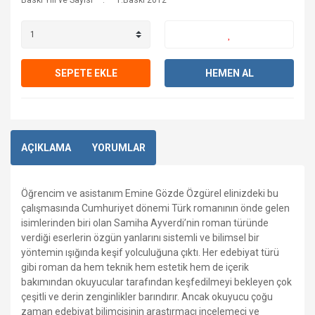
Baskı Yılı ve Sayısı
1.Baskı 2012
SEPETE EKLE
HEMEN AL
AÇIKLAMA
YORUMLAR
Öğrencim ve asistanım Emine Gözde Özgürel elinizdeki bu
çalışmasında Cumhuriyet dönemi Türk romanının önde gelen
isimlerinden biri olan Samiha Ayverdi’nin roman türünde
verdiği eserlerin özgün yanlarını sistemli ve bilimsel bir
yöntemin ışığında keşif yolculuğuna çıktı. Her edebiyat türü
gibi roman da hem teknik hem estetik hem de içerik
bakımından okuyucular tarafından keşfedilmeyi bekleyen çok
çeşitli ve derin zenginlikler barındırır. Ancak okuyucu çoğu
zaman edebiyat bilimcisinin araştırmacı incelemeci ve