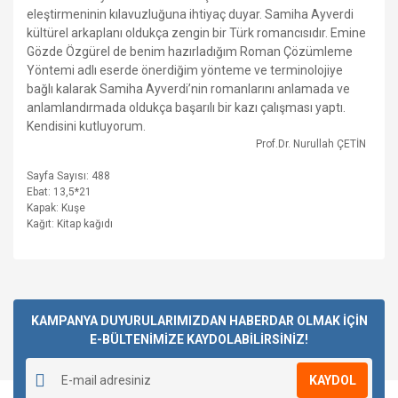
eleştirmeninin kılavuzluğuna ihtiyaç duyar. Samiha Ayverdi
kültürel arkaplanı oldukça zengin bir Türk romancısıdır. Emine
Gözde Özgürel de benim hazırladığım Roman Çözümleme
Yöntemi adlı eserde önerdiğim yönteme ve terminolojiye
bağlı kalarak Samiha Ayverdi’nin romanlarını anlamada ve
anlamlandırmada oldukça başarılı bir kazı çalışması yaptı.
Kendisini kutluyorum.
Prof.Dr. Nurullah ÇETİN
Sayfa Sayısı: 488
Ebat: 13,5*21
Kapak: Kuşe
Kağıt: Kitap kağıdı
Bu ürüne ilk yorumu siz yapın!
KAMPANYA DUYURULARIMIZDAN HABERDAR OLMAK İÇİN
E-BÜLTENİMİZE KAYDOLABİLİRSİNİZ!
Yorum Yaz
KAYDOL