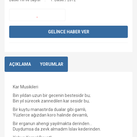
Baskı Yılı ve Sayısı
1. Baskı / 2012
GELİNCE HABER VER
AÇIKLAMA
YORUMLAR
Kar Musikileri
Bin yıldan uzun bir gecenin bestesidir bu;
Bin yıl sürecek zannedilen kar sesidir bu;
Bir kuytu manastırda dualar gibi gamlı,
Yüzlerce ağızdan koro halinde devamlı,
Bir erganun ahengi yayılmakta derinden...
Duydumsa da zevk almadım İslav kederinden.