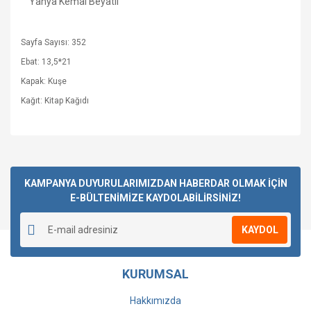
Yahya Kemal Beyatlı
Sayfa Sayısı: 352
Ebat: 13,5*21
Kapak: Kuşe
Kağıt: Kitap Kağıdı
Bu ürüne ilk yorumu siz yapın!
KAMPANYA DUYURULARIMIZDAN HABERDAR OLMAK İÇİN
E-BÜLTENİMİZE KAYDOLABİLİRSİNİZ!
Yorum Yaz
KAYDOL
KURUMSAL
Hakkımızda