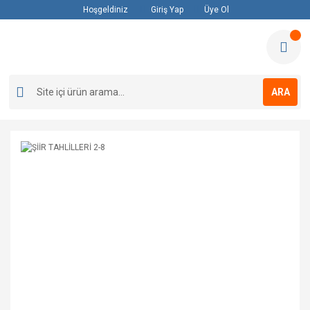
Hoşgeldiniz
Giriş Yap
Üye Ol
ARA