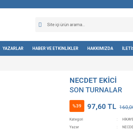
YAZARLAR
HABER VE ETKİNLİKLER
HAKKIMIZDA
İLET
NECDET EKİCİ
SON TURNALAR
97,60 TL
%39
160,0
Kategori
HİKAY
Yazar
NECDE