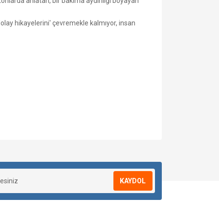
klı tonlarda anlatan, bir bakıma aydınlığı boyayan
'olay hikayelerini' çevremekle kalmıyor, insan
KAYDOL