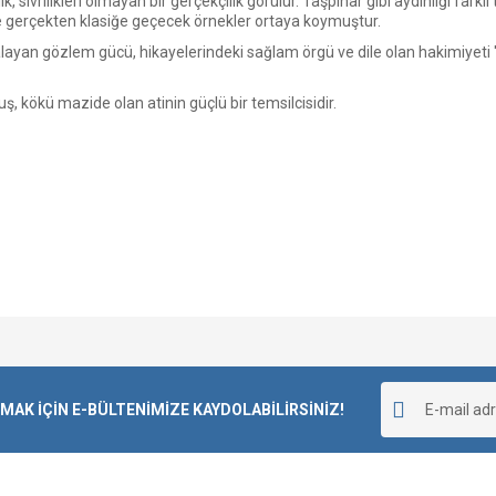
ık, sivrilikleri olmayan bir gerçekçilik görülür. Taşpınar gibi aydınlığı far
de gerçekten klasiğe geçecek örnekler ortaya koymuştur.
akalayan gözlem gücü, hikayelerindeki sağlam örgü ve dile olan hakimiyeti 
ş, kökü mazide olan atinin güçlü bir temsilcisidir.
Bu ürüne ilk yorumu siz yapın!
K İÇİN E-BÜLTENİMİZE KAYDOLABİLİRSİNİZ!
Yorum Yaz