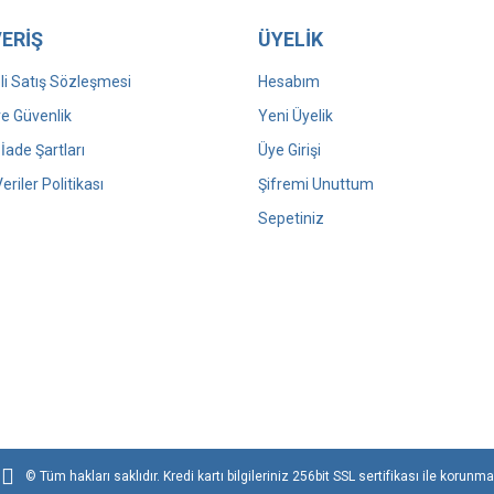
ERİŞ
ÜYELİK
i Satış Sözleşmesi
Hesabım
 ve Güvenlik
Yeni Üyelik
 İade Şartları
Üye Girişi
Veriler Politikası
Şifremi Unuttum
Sepetiniz
© Tüm hakları saklıdır. Kredi kartı bilgileriniz 256bit SSL sertifikası ile korunma