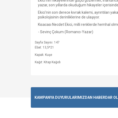
Ekici'nin hikayelerinde güçlü gözlemler, inandırıcıl
yazar, son yıllarda okuduğum hikayeler içerisin
Ekici'nin son derece kıvrak kalemi, ayrıntıları y
psikolojisinin derinliklerine de ulaşıyor.
Kısacası Necdet Ekici, milli renklerde hemhal olmu
- Sevinç Çokum (Romancı-Yazar)
Sayfa Sayısı: 147
Ebat: 13,5*21
Kapak: Kuşe
Kağıt: Kitap Kağıdı
KAMPANYA DUYURULARIMIZDAN HABERDAR OLMA