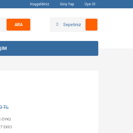
Hoşgeldiniz
Giriş Yap
Üye Ol
ARA
Sepetiniz
İŞİM
0 TL
E-ÖYKÜ
T EKİCİ