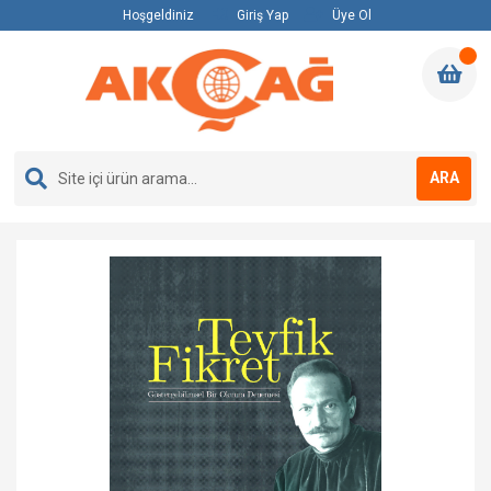
Hoşgeldiniz
Giriş Yap
Üye Ol
ARA