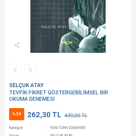
SELÇUK ATAY
TEVFİK FİKRET GÖSTERGEBİLİMSEL BİR
OKUMA DENEMESİ
262,30 TL
%39
430,00 TL
Kategori
YENİ TÜRK EDEBİYATI
Yazar
SELÇUK ATAY