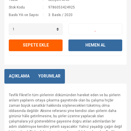
Stok Kodu
9786053424925
Baskı Yılı ve Sayısı
3. Baskı / 2020
SEPETE EKLE
HEMEN AL
AÇIKLAMA
YORUMLAR
Tevfik Fikret’in tüm şiirlerinin dökümünden hareket eden ve bu şiirlerin
anlam yapılarını ortaya çıkarma gayretinde olan bu çalışma hiçbir
zaman büyük sanatkâr hakkında söylenecekleri tüketmiş olma
iddiasında değildir. Aksine referansı yine kendisi olan şiirlerin daha
görünür hâle getirilmesine, bu şiirler üzerine yapılacak olan
çalışmalara yol gösterebilme gayesine doğru atılan adımlardan bir
adım olabilmişse kendini yeterli sayacaktır. Yalnız yaşadığı çağın değil