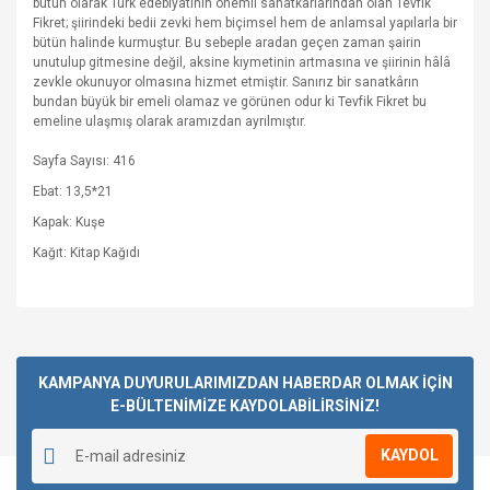
bütün olarak Türk edebiyatının önemli sanatkârlarından olan Tevfik
Fikret; şiirindeki bedii zevki hem biçimsel hem de anlamsal yapılarla bir
bütün halinde kurmuştur. Bu sebeple aradan geçen zaman şairin
unutulup gitmesine değil, aksine kıymetinin artmasına ve şiirinin hâlâ
zevkle okunuyor olmasına hizmet etmiştir. Sanırız bir sanatkârın
bundan büyük bir emeli olamaz ve görünen odur ki Tevfik Fikret bu
emeline ulaşmış olarak aramızdan ayrılmıştır.
Sayfa Sayısı: 416
Ebat: 13,5*21
Kapak: Kuşe
Kağıt: Kitap Kağıdı
Bu ürüne ilk yorumu siz yapın!
KAMPANYA DUYURULARIMIZDAN HABERDAR OLMAK İÇİN
E-BÜLTENİMİZE KAYDOLABİLİRSİNİZ!
Yorum Yaz
KAYDOL