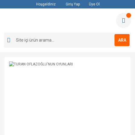
Hoşgeldiniz
Giriş Yap
Üye Ol
ARA