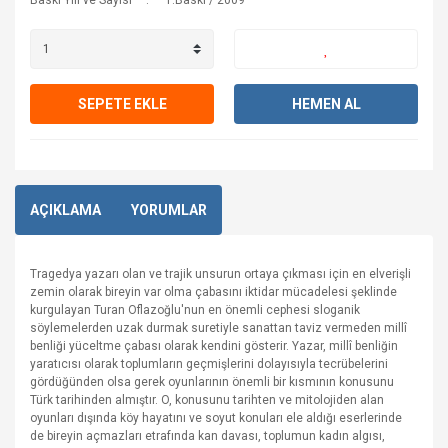
Baskı Yılı ve Sayısı
1.Baskı / 2009
SEPETE EKLE
HEMEN AL
AÇIKLAMA
YORUMLAR
Tragedya yazarı olan ve trajik unsurun ortaya çıkması için en elverişli
zemin olarak bireyin var olma çabasını iktidar mücadelesi şeklinde
kurgulayan Turan Oflazoğlu'nun en önemli cephesi sloganik
söylemelerden uzak durmak suretiyle sanattan taviz vermeden millî
benliği yüceltme çabası olarak kendini gösterir. Yazar, millî benliğin
yaratıcısı olarak toplumların geçmişlerini dolayısıyla tecrübelerini
gördüğünden olsa gerek oyunlarının önemli bir kısmının konusunu
Türk tarihinden almıştır. O, konusunu tarihten ve mitolojiden alan
oyunları dışında köy hayatını ve soyut konuları ele aldığı eserlerinde
de bireyin açmazları etrafında kan davası, toplumun kadın algısı,