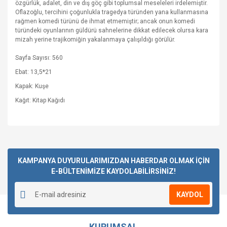
özgürlük, adalet, din ve dış göç gibi toplumsal meseleleri irdelemiştir.
Oflazoğlu, tercihini çoğunlukla tragedya türünden yana kullanmasına
rağmen komedi türünü de ihmat etmemiştir; ancak onun komedi
türündeki oyunlarının güldürü sahnelerine dikkat edilecek olursa kara
mizah yerine trajikomiğin yakalanmaya çalışıldığı görülür.
Sayfa Sayısı: 560
Ebat: 13,5*21
Kapak: Kuşe
Kağıt: Kitap Kağıdı
Bu ürüne ilk yorumu siz yapın!
KAMPANYA DUYURULARIMIZDAN HABERDAR OLMAK İÇİN
E-BÜLTENİMİZE KAYDOLABİLİRSİNİZ!
Yorum Yaz
KAYDOL
KURUMSAL