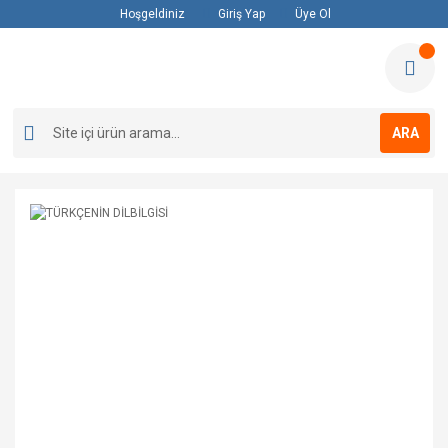
Hoşgeldiniz
Giriş Yap
Üye Ol
ARA