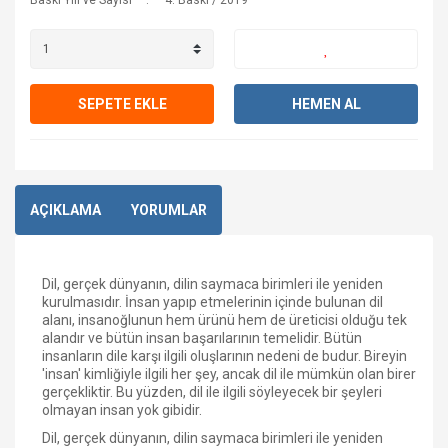
Baskı Yılı ve Sayısı
4. Baskı / 2019
SEPETE EKLE
HEMEN AL
AÇIKLAMA
YORUMLAR
Dil, gerçek dünyanın, dilin saymaca birimleri ile yeniden
kurulmasıdır. İnsan yapıp etmelerinin içinde bulunan dil
alanı, insanoğlunun hem ürünü hem de üreticisi olduğu tek
alandır ve bütün insan başarılarının temelidir. Bütün
insanların dile karşı ilgili oluşlarının nedeni de budur. Bireyin
'insan' kimliğiyle ilgili her şey, ancak dil ile mümkün olan birer
gerçekliktir. Bu yüzden, dil ile ilgili söyleyecek bir şeyleri
olmayan insan yok gibidir.
Dil, gerçek dünyanın, dilin saymaca birimleri ile yeniden