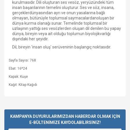
kurulmasıdır. Dili oluşturan ses vesöz, yeryüzündeki tüm
insan başarılarının temelini oluşturur. Ses ve söz, insana,
gerçeklerdünyasından ayrı ve onun yasalarına bağlı
olmayan, bütünüyle toplumsal saymacalardanoluşan bir
dünya kurma olanağı sunar. Temelinde toplumsal bir
uzlaşının yattığı ses vesözlerden oluşan dil denilen bu yapay
dünya, bireyin veya ait olduğu toplumun biyolojikvarlığı
dışındaki her şeyidir.
Dil, bireyin 'insan oluş' serüveninin başlangıç noktasıdır.
Sayfa Sayısı: 768
Ebat: 16*24
Kapak: Kuşe
Kağıt: Kitap Kağıdı
Bu ürüne ilk yorumu siz yapın!
KAMPANYA DUYURULARIMIZDAN HABERDAR OLMAK İÇİN
E-BÜLTENİMİZE KAYDOLABİLİRSİNİZ!
Yorum Yaz