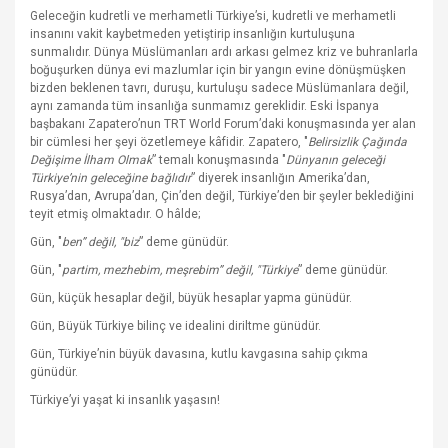
Geleceğin kudretli ve merhametli Türkiye’si, kudretli ve merhametli
insanını vakit kaybetmeden yetiştirip insanlığın kurtuluşuna
sunmalıdır. Dünya Müslümanları ardı arkası gelmez kriz ve buhranlarla
boğuşurken dünya evi mazlumlar için bir yangın evine dönüşmüşken
bizden beklenen tavrı, duruşu, kurtuluşu sadece Müslümanlara değil,
aynı zamanda tüm insanlığa sunmamız gereklidir. Eski İspanya
başbakanı Zapatero’nun TRT World Forum’daki konuşmasında yer alan
bir cümlesi her şeyi özetlemeye kâfidir. Zapatero, "
Belirsizlik Çağında
Değişime İlham Olmak
” temalı konuşmasında "
Dünyanın geleceği
Türkiye’nin geleceğine bağlıdır
” diyerek insanlığın Amerika’dan,
Rusya’dan, Avrupa’dan, Çin’den değil, Türkiye’den bir şeyler beklediğini
teyit etmiş olmaktadır. O hâlde;
Gün, "
ben” değil, "biz
” deme günüdür.
Gün, "
partim, mezhebim, meşrebim” değil, "Türkiye
” deme günüdür.
Gün, küçük hesaplar değil, büyük hesaplar yapma günüdür.
Gün, Büyük Türkiye bilinç ve idealini diriltme günüdür.
Gün, Türkiye’nin büyük davasına, kutlu kavgasına sahip çıkma
günüdür.
Türkiye’yi yaşat ki insanlık yaşasın!