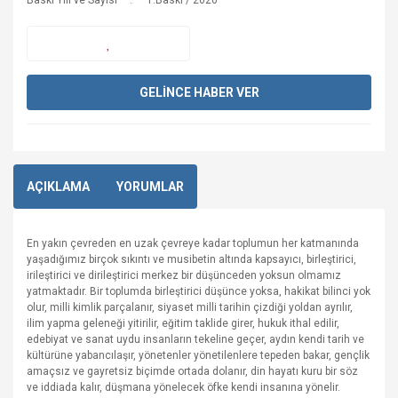
Baskı Yılı ve Sayısı
1.Baskı / 2020
GELİNCE HABER VER
AÇIKLAMA
YORUMLAR
En yakın çevreden en uzak çevreye kadar toplumun her katmanında
yaşadığımız birçok sıkıntı ve musibetin altında kapsayıcı, birleştirici,
irileştirici ve dirileştirici merkez bir düşünceden yoksun olmamız
yatmaktadır. Bir toplumda birleştirici düşünce yoksa, hakikat bilinci yok
olur, milli kimlik parçalanır, siyaset milli tarihin çizdiği yoldan ayrılır,
ilim yapma geleneği yitirilir, eğitim taklide girer, hukuk ithal edilir,
edebiyat ve sanat uydu insanların tekeline geçer, aydın kendi tarih ve
kültürüne yabancılaşır, yönetenler yönetilenlere tepeden bakar, gençlik
amaçsız ve gayretsiz biçimde ortada dolanır, din hayatı kuru bir söz
ve iddiada kalır, düşmana yönelecek öfke kendi insanına yönelir.