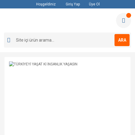
Hoşgeldiniz
Giriş Yap
Üye Ol
ARA