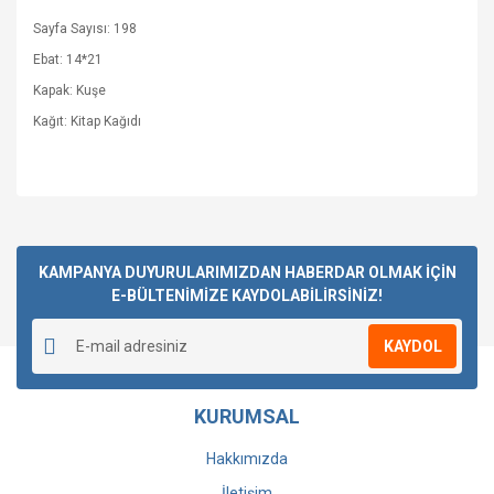
Sayfa Sayısı: 198
Ebat: 14*21
Kapak: Kuşe
Kağıt: Kitap Kağıdı
Bu ürüne ilk yorumu siz yapın!
KAMPANYA DUYURULARIMIZDAN HABERDAR OLMAK İÇİN
E-BÜLTENİMİZE KAYDOLABİLİRSİNİZ!
Yorum Yaz
KAYDOL
KURUMSAL
Hakkımızda
İletişim