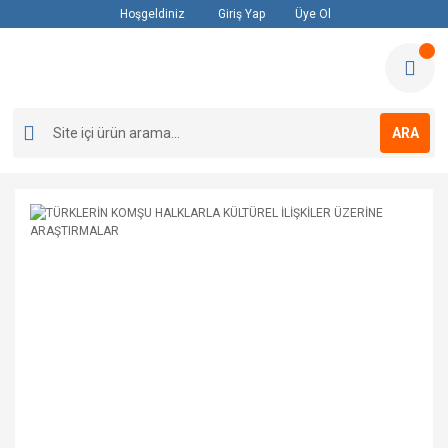
Hoşgeldiniz
Giriş Yap
Üye Ol
ARA