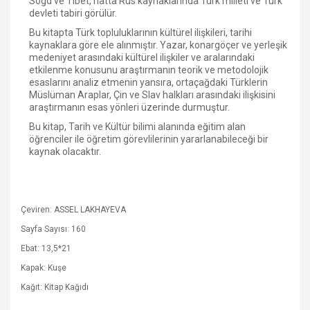
Sogd ve Tibet, hatta Rus kaynaklarında Türk milleti ve Türk
devleti tabiri görülür.
Bu kitapta Türk topluluklarının kültürel ilişkileri, tarihi
kaynaklara göre ele alınmıştır. Yazar, konargöçer ve yerleşik
medeniyet arasındaki kültürel ilişkiler ve aralarındaki
etkilenme konusunu araştırmanın teorik ve metodolojik
esaslarını analiz etmenin yansıra, ortaçağdaki Türklerin
Müslüman Araplar, Çin ve Slav halkları arasındaki ilişkisini
araştırmanın esas yönleri üzerinde durmuştur.
Bu kitap, Tarih ve Kültür bilimi alanında eğitim alan
öğrenciler ile öğretim görevlilerinin yararlanabileceği bir
kaynak olacaktır.
Çeviren: ASSEL LAKHAYEVA
Sayfa Sayısı: 160
Ebat: 13,5*21
Kapak: Kuşe
Kağıt: Kitap Kağıdı