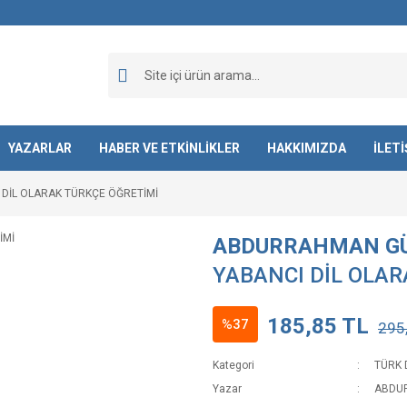
YAZARLAR
HABER VE ETKİNLİKLER
HAKKIMIZDA
İLET
 DİL OLARAK TÜRKÇE ÖĞRETİMİ
ABDURRAHMAN G
YABANCI DİL OLAR
185,85 TL
%37
295
Kategori
TÜRK D
Yazar
ABDU