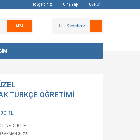
Hoşgeldiniz
Giriş Yap
Üye Ol
ARA
Sepetiniz
İŞİM
ÜZEL
AK TÜRKÇE ÖĞRETİMİ
,00 TL
İLİ VE DİLBİLİMİ
RRAHMAN GÜZEL