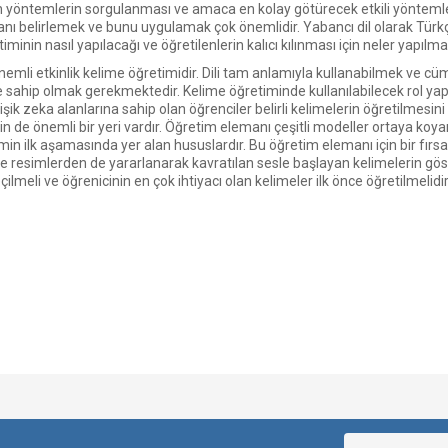
lan yöntemlerin sorgulanması ve amaca en kolay götürecek etkili yöntemleri
belirlemek ve bunu uygulamak çok önemlidir. Yabancı dil olarak Türkçe öğ
minin nasıl yapılacağı ve öğretilenlerin kalıcı kılınması için neler yapılma
emli etkinlik kelime öğretimidir. Dili tam anlamıyla kullanabilmek ve cüm
e sahip olmak gerekmektedir. Kelime öğretiminde kullanılabilecek rol yap
ğişik zeka alanlarına sahip olan öğrenciler belirli kelimelerin öğretilmes
in de önemli bir yeri vardır. Öğretim elemanı çeşitli modeller ortaya koy
min ilk aşamasında yer alan hususlardır. Bu öğretim elemanı için bir fırsat
e resimlerden de yararlanarak kavratılan sesle başlayan kelimelerin göste
lmeli ve öğrenicinin en çok ihtiyacı olan kelimeler ilk önce öğretilmelidir
Bu ürüne ilk yorumu siz yapın!