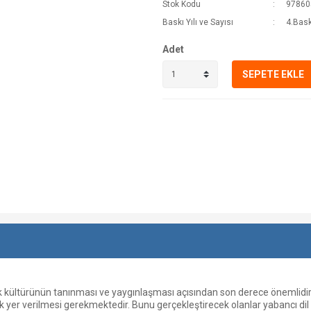
Stok Kodu
97860
Baskı Yılı ve Sayısı
4.Bask
Adet
SEPETE EKLE
k kültürünün tanınması ve yaygınlaşması açısından son derece önemlidir
k yer verilmesi gerekmektedir. Bunu gerçekleştirecek olanlar yabancı di