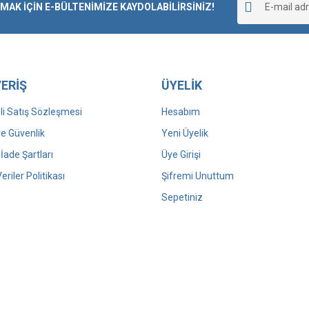
K İÇİN E-BÜLTENİMİZE KAYDOLABİLİRSİNİZ!
Yorum Yaz
ERİŞ
ÜYELİK
i Satış Sözleşmesi
Hesabım
 ve Güvenlik
Yeni Üyelik
 İade Şartları
Üye Girişi
Veriler Politikası
Şifremi Unuttum
Sepetiniz