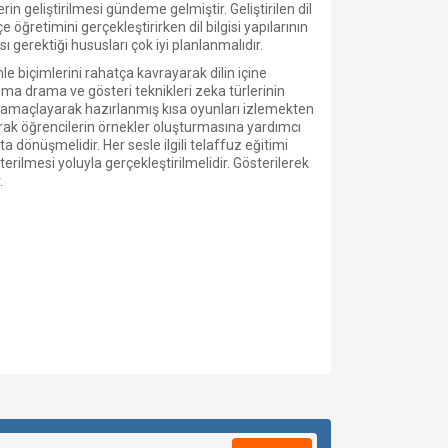
n geliştirilmesi gündeme gelmiştir. Geliştirilen dil
retimini gerçekleştirirken dil bilgisi yapılarının
sı gerektiği hususları çok iyi planlanmalıdır.
le biçimlerini rahatça kavrayarak dilin içine
ma drama ve gösteri teknikleri zeka türlerinin
ini amaçlayarak hazırlanmış kısa oyunları izlemekten
arak öğrencilerin örnekler oluşturmasına yardımcı
a dönüşmelidir. Her sesle ilgili telaffuz eğitimi
rilmesi yoluyla gerçekleştirilmelidir. Gösterilerek
.