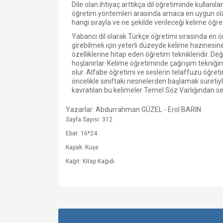
Dile olan ihtiyaç arttıkça dil öğretiminde kullanı
öğretim yöntemleri arasında amaca en uygun olanı 
hangi sırayla ve ne şekilde verileceği kelime öğreti
Yabancı dil olarak Türkçe öğretimi sırasında en ön
girebilmek için yeterli düzeyde kelime hazinesin
özelliklerine hitap eden öğretim teknikleridir. De
hoşlanırlar. Kelime öğretiminde çağrışım tekniğin
olur. Alfabe öğretimi ve seslerin telaffuzu öğreti
öncelikle sınıftaki nesnelerden başlamak suretiyl
kavratılan bu kelimeler Temel Söz Varlığından seçi
Yazarlar: Abdurrahman GÜZEL - Erol BARIN
Sayfa Sayısı: 312
Ebat: 16*24
Kapak: Kuşe
Kağıt: Kitap Kağıdı