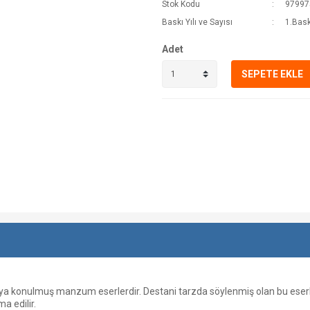
Stok Kodu
97997
Baskı Yılı ve Sayısı
1.Bask
Adet
SEPETE EKLE
a konulmuş manzum eserlerdir. Destani tarzda söylenmiş olan bu eserlerd
a edilir.