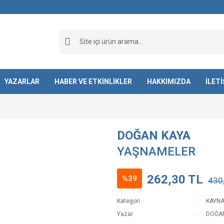
YAZARLAR
HABER VE ETKİNLİKLER
HAKKIMIZDA
İLET
DOĞAN KAYA
YAŞNAMELER
262,30 TL
%39
430
Kategori
KAYNA
Yazar
DOĞAN