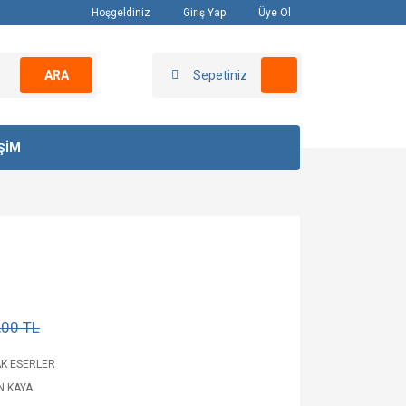
Hoşgeldiniz
Giriş Yap
Üye Ol
ARA
Sepetiniz
İŞİM
,00 TL
K ESERLER
 KAYA