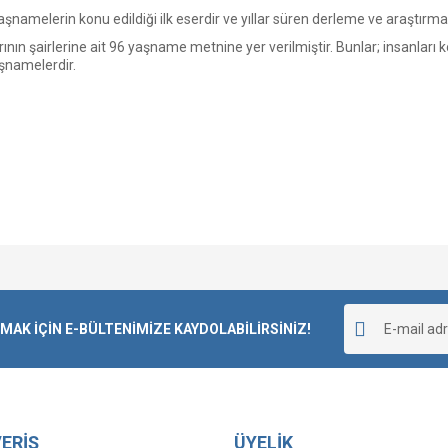
aşnamelerin konu edildiği ilk eserdir ve yıllar süren derleme ve araştırm
ının şairlerine ait 96 yaşname metnine yer verilmiştir. Bunlar; insanları kon
aşnamelerdir.
Bu ürüne ilk yorumu siz yapın!
K İÇİN E-BÜLTENİMİZE KAYDOLABİLİRSİNİZ!
Yorum Yaz
ERİŞ
ÜYELİK