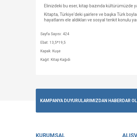
Elinizdeki bu eser, kitap bazında kültürümüzde y
Kitapta, Türkiye'deki şairlere ve başka Türk boylar
hayatlarını ele aldıkları ve sosyal tenkit konulu y
Sayfa Sayısı: 424
Ebat: 13,5*19,5
Kapak: Kuşe
Kağıt: Kitap Kağıdı
KAMPANYA DUYURULARIMIZDAN HABERDAR OLMA
KURUMSAL
ALIŞV