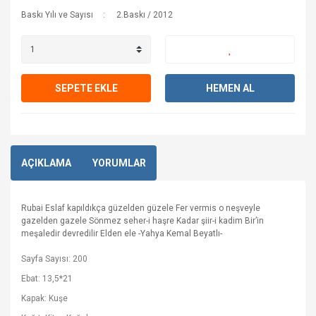
Baskı Yılı ve Sayısı
2.Baskı / 2012
SEPETE EKLE
HEMEN AL
AÇIKLAMA
YORUMLAR
Rubai Eslaf kapıldıkça güzelden güzele Fer vermis o neşveyle
gazelden gazele Sönmez seher-i haşre Kadar şiir-i kadim Bir’in
meşaledir devredilir Elden ele -Yahya Kemal Beyatlı-
Sayfa Sayısı: 200
Ebat: 13,5*21
Kapak: Kuşe