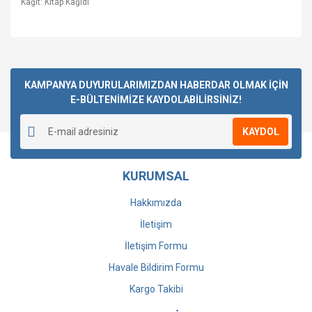
Kağıt: Kitap Kağıdı
Bu ürüne ilk yorumu siz yapın!
KAMPANYA DUYURULARIMIZDAN HABERDAR OLMAK İÇİN
E-BÜLTENİMİZE KAYDOLABİLİRSİNİZ!
Yorum Yaz
KAYDOL
KURUMSAL
Hakkımızda
İletişim
İletişim Formu
Havale Bildirim Formu
Kargo Takibi