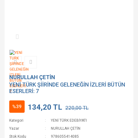
NURULLAH ÇETİN
YENİ TÜRK ŞİİRİNDE GELENEĞİN İZLERİ BÜTÜN
ESERLERİ: 7
134,20 TL
%39
220,00 TL
Kategori
YENİ TÜRK EDEBİYATI
Yazar
NURULLAH ÇETİN
Stok Kodu
9786055414085