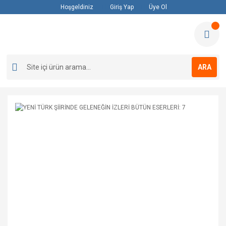
Hoşgeldiniz
Giriş Yap
Üye Ol
ARA