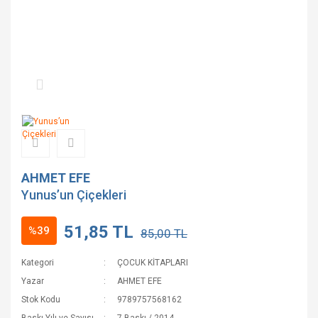
AHMET EFE
Yunus’un Çiçekleri
51,85 TL
%39
85,00 TL
Kategori
ÇOCUK KİTAPLARI
Yazar
AHMET EFE
Stok Kodu
9789757568162