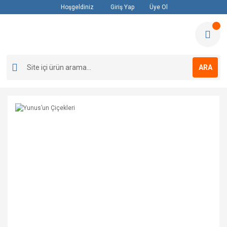
Hoşgeldiniz
Giriş Yap
Üye Ol
ARA