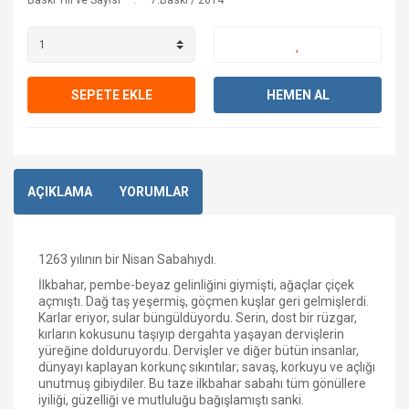
Baskı Yılı ve Sayısı
7.Baskı / 2014
SEPETE EKLE
HEMEN AL
AÇIKLAMA
YORUMLAR
1263 yılının bir Nisan Sabahıydı.
İlkbahar, pembe-beyaz gelinliğini giymişti, ağaçlar çiçek
açmıştı. Dağ taş yeşermiş, göçmen kuşlar geri gelmişlerdi.
Karlar eriyor, sular büngüldüyordu. Serin, dost bir rüzgar,
kırların kokusunu taşıyıp dergahta yaşayan dervişlerin
yüreğine dolduruyordu. Dervişler ve diğer bütün insanlar,
dünyayı kaplayan korkunç sıkıntılar; savaş, korkuyu ve açlığı
unutmuş gibiydiler. Bu taze ilkbahar sabahı tüm gönüllere
iyiliği, güzelliği ve mutluluğu bağışlamıştı sanki.