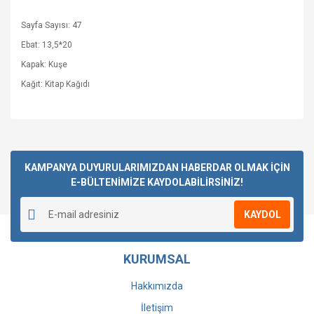
Sayfa Sayısı: 47
Ebat: 13,5*20
Kapak: Kuşe
Kağıt: Kitap Kağıdı
Bu ürüne ilk yorumu siz yapın!
KAMPANYA DUYURULARIMIZDAN HABERDAR OLMAK İÇİN
E-BÜLTENİMİZE KAYDOLABİLİRSİNİZ!
Yorum Yaz
KAYDOL
KURUMSAL
Hakkımızda
İletişim