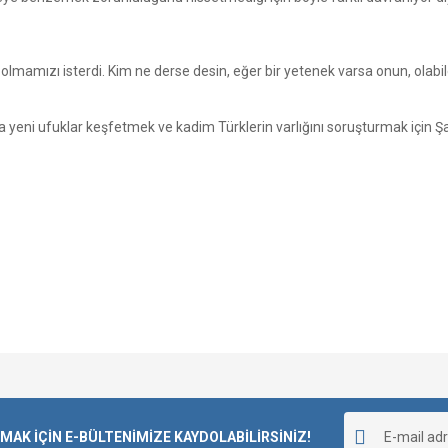
olmamızı isterdi. Kim ne derse desin, eğer bir yetenek varsa onun, olabile
 yeni ufuklar keşfetmek ve kadim Türklerin varlığını soruşturmak için Şark
Bu ürüne ilk yorumu siz yapın!
K İÇİN E-BÜLTENİMİZE KAYDOLABİLİRSİNİZ!