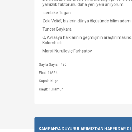
yalnızlık faktörünü daha yeni yeni anlıyorum.
İsenbike Togan
Zeki Velidî, bizlerin dünya ölçüsünde bilim adamı 
Tuncer Baykara
O, Avrasya halklarının geçmişinin araştırılmasında
Kolomb idi.
Marsil Nurulloviç Farhşatov
Sayfa Sayısı: 480
Ebat: 16*24
Kapak: Kuşe
Kağıt: 1.Hamur
KAMPANYA DUYURULARIMIZDAN HABERDAR OLMA