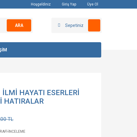
Hoşgeldiniz
Giriş Yap
Üye Ol
ARA
Sepetiniz
İŞİM
 İLMİ HAYATI ESERLERİ
Rİ HATIRALAR
,00 TL
RAFİ-İNCELEME