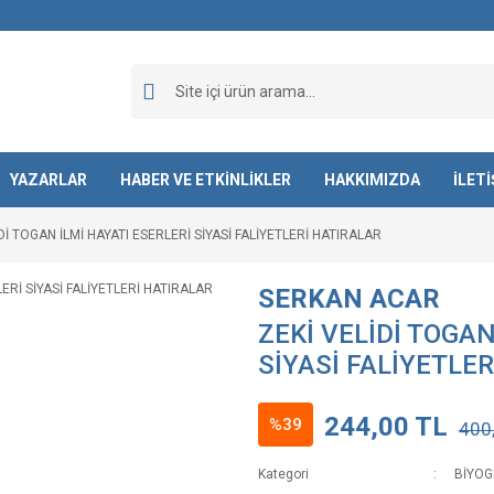
YAZARLAR
HABER VE ETKİNLİKLER
HAKKIMIZDA
İLET
Dİ TOGAN İLMİ HAYATI ESERLERİ SİYASİ FALİYETLERİ HATIRALAR
SERKAN ACAR
ZEKİ VELİDİ TOGAN
SİYASİ FALİYETLE
244,00 TL
%39
400
Kategori
BİYOG