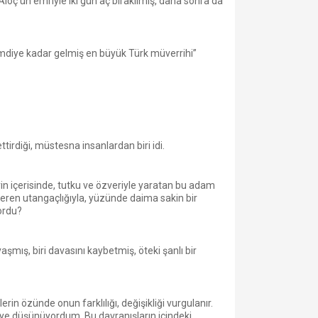
öç’ün emriyle iki gün aç bırakılmış, daha sonra da
"şimdiye kadar gelmiş en büyük Türk müverrihi”
irdiği, müstesna insanlardan biri idi.
lerin içerisinde, tutku ve özveriyle yaratan bu adam
eren utangaçlığıyla, yüzünde daima sakin bir
ordu?
şmış, biri davasını kaybetmiş, öteki şanlı bir
rin özünde onun farklılığı, değişikliği vurgulanır.
iye düşünüyordum. Bu davranışların içindeki