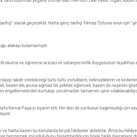
 tarihi üzerinde yegâne otorite olan merhum Zeki Velidî Togan, Kâzım Al
r tarihçi" olarak geçecektir. Hatta genç tarihçi Yılmaz Öztuna onun için 
duğu alakayı bulamamıştır.
ddetli okuma ve öğrenme arzusu ve vatanperverlik duygusunun teşahhus ett
layıp takdir edebileceği türlü türlü zorlukların, belirsizliklerin ve keder
i, bazen ele avuca sığmaz bir şekilde eğlenceli, bazen de neşesini göst
den engellemelerden kurtulup, yorulmadan tamamen işine odaklanabiliy
 Kemal Paşa’yı ziyaret etti. Her ikisi de yurdunun bağımsızlığı için sava
şçısı.
ar ve hatta bazen bu konularda birçok hikâyeler anlatırlar. Ama bu hikâyele
ye benzemek zorunluluğunu hissetmediği için böyle farklı davranıyor d