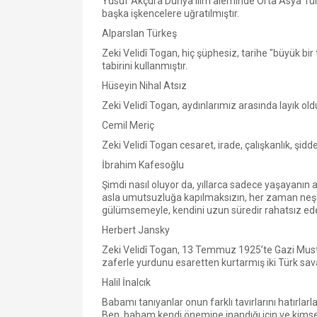
Yusuf Akçura Dünya ilim âleminde Orta Asya Türk
başka işkencelere uğratılmıştır.
Alparslan Türkeş
Zeki Velidî Togan, hiç şüphesiz, tarihe "büyük bi
tabirini kullanmıştır.
Hüseyin Nihal Atsız
Zeki Velidî Togan, aydınlarımız arasında layık ol
Cemil Meriç
Zeki Velidî Togan cesaret, irade, çalışkanlık, şi
İbrahim Kafesoğlu
Şimdi nasıl oluyor da, yıllarca sadece yaşayanın an
asla umutsuzluğa kapılmaksızın, her zaman neşel
gülümsemeyle, kendini uzun süredir rahatsız e
Herbert Jansky
Zeki Velidî Togan, 13 Temmuz 1925’te Gazi Mustafa
zaferle yurdunu esaretten kurtarmış iki Türk sava
Halil İnalcık
Babamı tanıyanlar onun farklı tavırlarını hatırlarl
Ben, babam kendi önemine inandığı için ve kimse