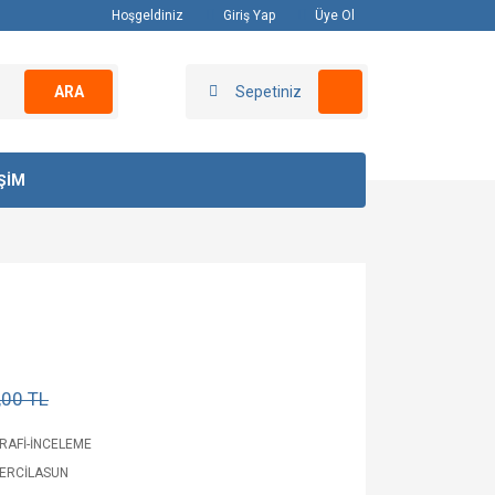
Hoşgeldiniz
Giriş Yap
Üye Ol
ARA
Sepetiniz
İŞİM
,00 TL
RAFİ-İNCELEME
 ERCİLASUN