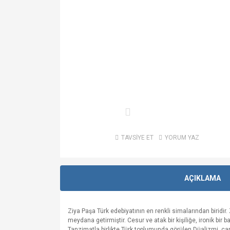
TAVSİYE ET
YORUM YAZ
AÇIKLAMA
Ziya Paşa Türk edebiyatının en renkli simalarından biridir.
meydana getirmiştir. Cesur ve atak bir kişiliğe, ironik bir 
Tanzimatla birlikte Türk toplumunda görülen Düalizmi, çarp