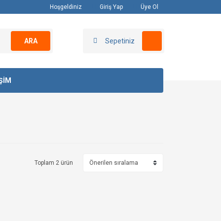
Hoşgeldiniz
Giriş Yap
Üye Ol
ARA
Sepetiniz
İŞİM
Toplam 2 ürün