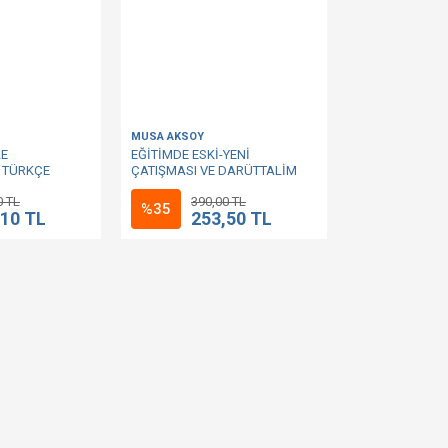
MUSA AKSOY
LE
EĞİTİMDE ESKİ-YENİ
N TÜRKÇE
ÇATIŞMASI VE DARÜTTALİM
 ARAPÇA
0 TL
390,00 TL
%35
,10 TL
253,50 TL