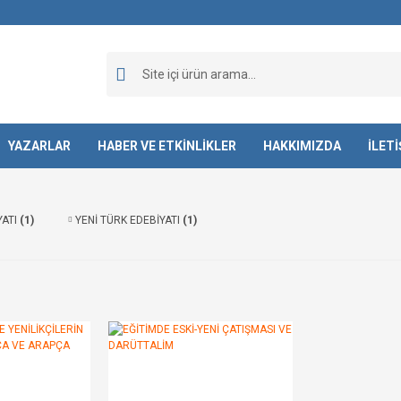
YAZARLAR
HABER VE ETKİNLİKLER
HAKKIMIZDA
İLET
YATI
(1)
YENİ TÜRK EDEBİYATI
(1)