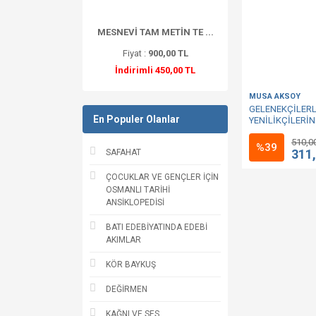
MESNEVİ TAM METİN TE ...
Fiyat :
900,00 TL
İndirimli 450,00 TL
MUSA AKSOY
GELENEKÇİLER
En Populer Olanlar
YENİLİKÇİLERİ
OSMANLICA VE
510,0
TARTIŞMASI
%39
311
SAFAHAT
ÇOCUKLAR VE GENÇLER İÇİN
OSMANLI TARİHİ
ANSİKLOPEDİSİ
BATI EDEBİYATINDA EDEBİ
AKIMLAR
KÖR BAYKUŞ
DEĞİRMEN
KAĞNI VE SES