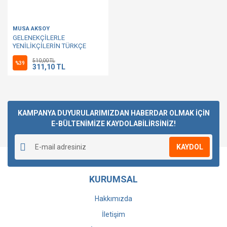
MUSA AKSOY
GELENEKÇİLERLE
YENİLİKÇİLERİN TÜRKÇE
OSMANLICA VE ARAPÇA
510,00 TL
TARTIŞMASI
%39
311,10 TL
KAMPANYA DUYURULARIMIZDAN HABERDAR OLMAK İÇİN
E-BÜLTENİMİZE KAYDOLABİLİRSİNİZ!
KAYDOL
KURUMSAL
Hakkımızda
İletişim