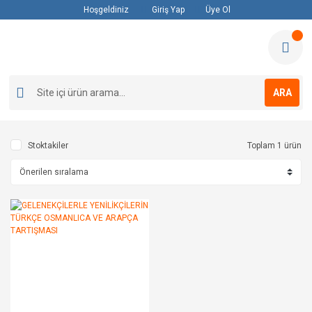
Hoşgeldiniz
Giriş Yap
Üye Ol
ARA
Stoktakiler
Toplam 1 ürün