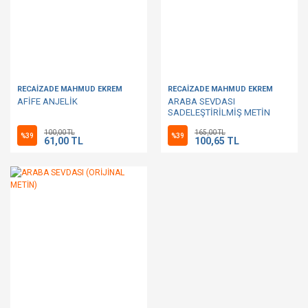
RECAİZADE MAHMUD EKREM
RECAİZADE MAHMUD EKREM
AFİFE ANJELİK
ARABA SEVDASI
SADELEŞTİRİLMİŞ METİN
100,00 TL
165,00 TL
%39
%39
61,00 TL
100,65 TL