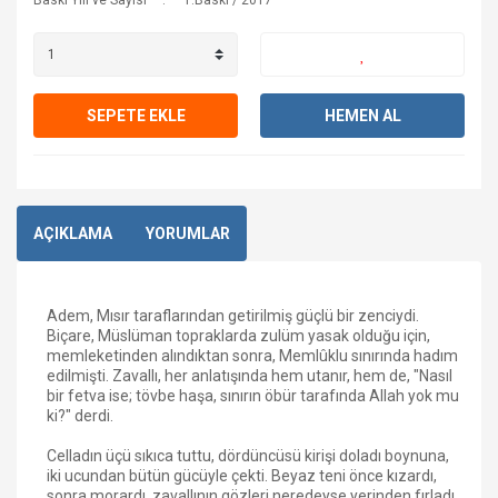
Baskı Yılı ve Sayısı
1.Baskı / 2017
SEPETE EKLE
HEMEN AL
AÇIKLAMA
YORUMLAR
Adem, Mısır taraflarından getirilmiş güçlü bir zenciydi.
Biçare, Müslüman topraklarda zulüm yasak olduğu için,
memleketinden alındıktan sonra, Memlûklu sınırında hadım
edilmişti. Zavallı, her anlatışında hem utanır, hem de, "Nasıl
bir fetva ise; tövbe haşa, sınırın öbür tarafında Allah yok mu
ki?" derdi.
Celladın üçü sıkıca tuttu, dördüncüsü kirişi doladı boynuna,
iki ucundan bütün gücüyle çekti. Beyaz teni önce kızardı,
sonra morardı, zavallının gözleri neredeyse yerinden fırladı.