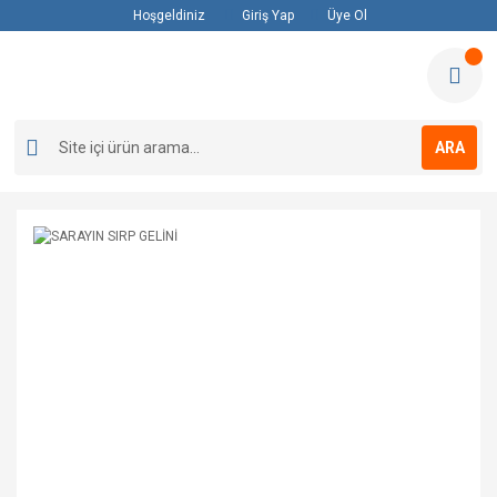
Hoşgeldiniz
Giriş Yap
Üye Ol
ARA