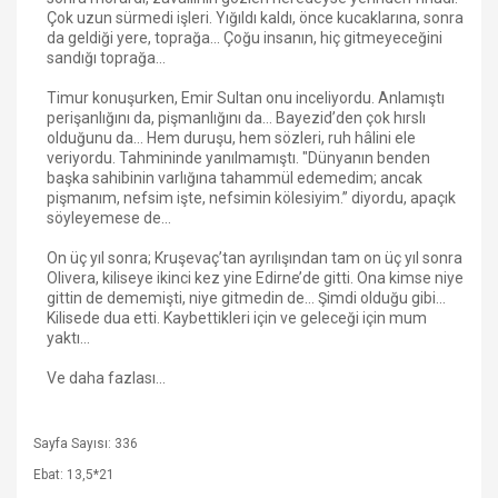
Çok uzun sürmedi işleri. Yığıldı kaldı, önce kucaklarına, sonra
da geldiği yere, toprağa… Çoğu insanın, hiç gitmeyeceğini
sandığı toprağa…
Timur konuşurken, Emir Sultan onu inceliyordu. Anlamıştı
perişanlığını da, pişmanlığını da… Bayezid’den çok hırslı
olduğunu da… Hem duruşu, hem sözleri, ruh hâlini ele
veriyordu. Tahmininde yanılmamıştı. "Dünyanın benden
başka sahibinin varlığına tahammül edemedim; ancak
pişmanım, nefsim işte, nefsimin kölesiyim.” diyordu, apaçık
söyleyemese de…
On üç yıl sonra; Kruşevaç’tan ayrılışından tam on üç yıl sonra
Olivera, kiliseye ikinci kez yine Edirne’de gitti. Ona kimse niye
gittin de dememişti, niye gitmedin de… Şimdi olduğu gibi…
Kilisede dua etti. Kaybettikleri için ve geleceği için mum
yaktı…
Ve daha fazlası…
Sayfa Sayısı: 336
Ebat: 13,5*21