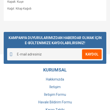
Kapak: Kuşe
Kağıt: Kitap Kağıdı
Bu ürüne ilk yorumu siz yapın!
KAMPANYA DUYURULARIMIZDAN HABERDAR OLMAK İÇİN
E-BÜLTENİMİZE KAYDOLABİLİRSİNİZ!
Yorum Yaz
KAYDOL
KURUMSAL
Hakkımızda
İletişim
İletişim Formu
Havale Bildirim Formu
Kargo Takibi