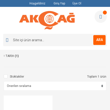
Hoşgeldiniz
Giriş Yap
Üye Ol
ARA
TARİH
(1)
Stoktakiler
Toplam 1 ürün