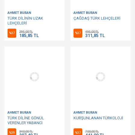
AHMET BURAN
AHMET BURAN
TÜRK DİLİNİN UZAK
ÇAĞDAŞ TÜRK LEHÇELERİ
LEHÇELERİ
295,00 TL
495,00 TL
%37
%37
185,85 TL
311,85 TL
AHMET BURAN
AHMET BURAN
TÜRK DİLİNE GÖNÜL
KURŞUNLANAN TÜRKOLOJİ
VERENLER YABANCI
TÜRKOLOGLAR
340,00 TL
700,00 TL
%39
%37