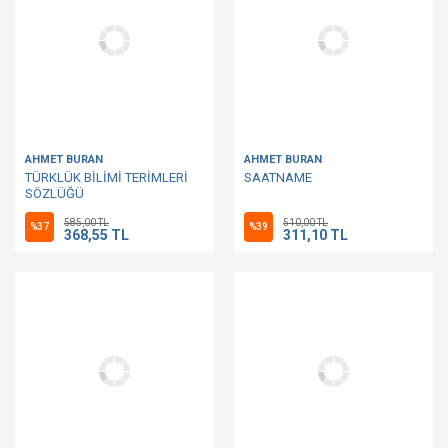
AHMET BURAN
AHMET BURAN
TÜRKLÜK BİLİMİ TERİMLERİ
SAATNAME
SÖZLÜĞÜ
585,00 TL
510,00 TL
%37
%39
368,55 TL
311,10 TL