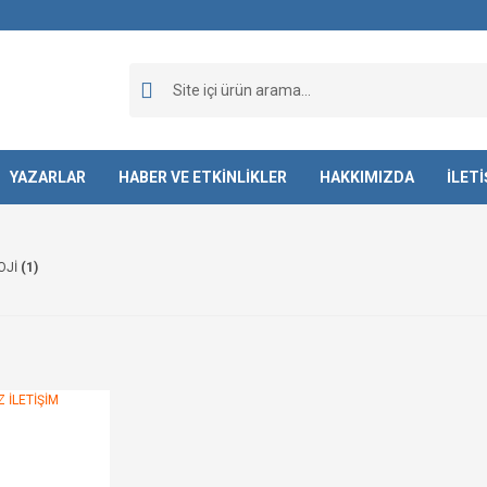
YAZARLAR
HABER VE ETKİNLİKLER
HAKKIMIZDA
İLET
OJİ
(1)