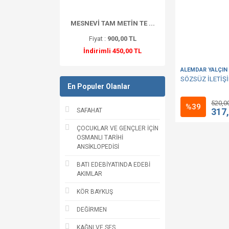
MESNEVİ TAM METİN TE ...
Fiyat :
900,00 TL
İndirimli 450,00 TL
ALEMDAR YALÇIN 
SÖZSÜZ İLETİŞ
En Populer Olanlar
520,0
%39
317
SAFAHAT
ÇOCUKLAR VE GENÇLER İÇİN
OSMANLI TARİHİ
ANSİKLOPEDİSİ
BATI EDEBİYATINDA EDEBİ
AKIMLAR
KÖR BAYKUŞ
DEĞİRMEN
KAĞNI VE SES