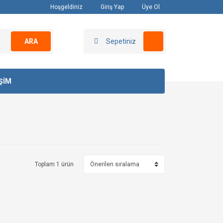
Hoşgeldiniz
Giriş Yap
Üye Ol
ARA
Sepetiniz
İŞİM
Toplam 1 ürün