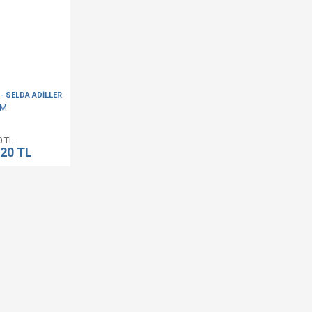
- SELDA ADİLLER
İM
0 TL
,20 TL