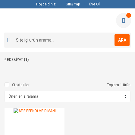
Hoşgeldiniz
Giriş Yap
Üye Ol
ARA
EDEBİYAT
(1)
Stoktakiler
Toplam 1 ürün