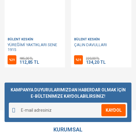
BÜLENT KESKİN
BÜLENT KESKİN
YÜREĞİMİ YAKTIKLARI SENE
ÇALIN DAVULLARI
1915
185,00 TL
220,00 TL
%39
%39
112,85 TL
134,20 TL
KAMPANYA DUYURULARIMIZDAN HABERDAR OLMAK İÇİN
E-BÜLTENİMİZE KAYDOLABİLİRSİNİZ!
KAYDOL
KURUMSAL