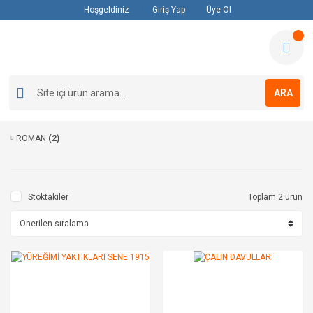
Hoşgeldiniz
Giriş Yap
Üye Ol
ARA
ROMAN
(2)
Stoktakiler
Toplam 2 ürün