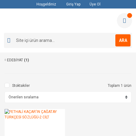
Hoşgeldiniz
Giriş Yap
Üye Ol
ARA
EDEBİYAT
(1)
Stoktakiler
Toplam 1 ürün