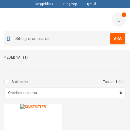
Hoşgeldiniz
Giriş Yap
Üye Ol
ARA
EDEBİYAT
(1)
Stoktakiler
Toplam 1 ürün