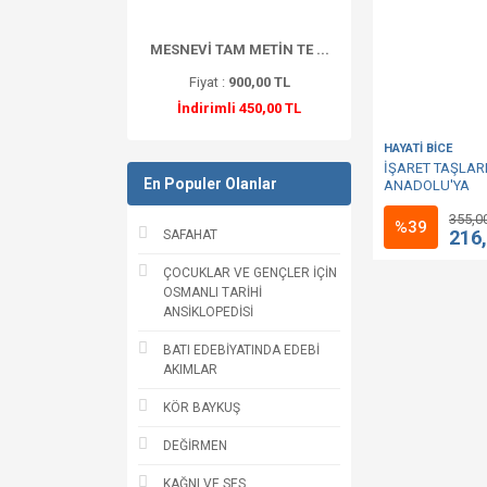
MESNEVİ TAM METİN TE ...
Fiyat :
900,00 TL
İndirimli 450,00 TL
HAYATİ BİCE
İŞARET TAŞLAR
En Populer Olanlar
ANADOLU'YA
355,0
%39
216
SAFAHAT
ÇOCUKLAR VE GENÇLER İÇİN
OSMANLI TARİHİ
ANSİKLOPEDİSİ
BATI EDEBİYATINDA EDEBİ
AKIMLAR
KÖR BAYKUŞ
DEĞİRMEN
KAĞNI VE SES