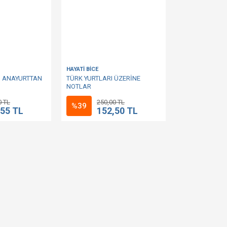
HAYATİ BİCE
I ANAYURTTAN
TÜRK YURTLARI ÜZERİNE
NOTLAR
0 TL
250,00 TL
%39
,55 TL
152,50 TL