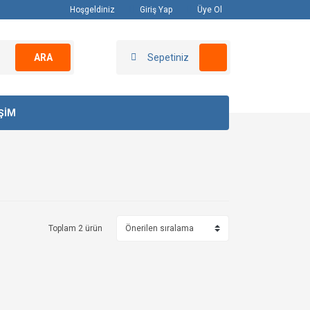
Hoşgeldiniz
Giriş Yap
Üye Ol
ARA
Sepetiniz
İŞİM
Toplam 2 ürün