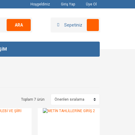
Hoşgeldiniz
Giriş Yap
Üye Ol
ARA
Sepetiniz
İŞİM
Toplam 7 ürün