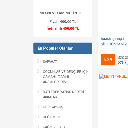
MESNEVİ TAM METİN TE ...
Fiyat :
900,00 TL
İndirimli 450,00 TL
İSMAİL ÇETİŞLİ
ŞİİR DÜNYAMIZ
En Populer Olanlar
520,0
%39
317
SAFAHAT
ÇOCUKLAR VE GENÇLER İÇİN
OSMANLI TARİHİ
ANSİKLOPEDİSİ
BATI EDEBİYATINDA EDEBİ
AKIMLAR
KÖR BAYKUŞ
DEĞİRMEN
KAĞNI VE SES