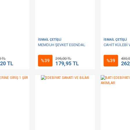
İSMAİL ÇETİŞLİ
İSMAİL ÇETİŞLİ
MEMDUH ŞEVKET ESENDAL
CAHİT KÜLEBİ V
0 TL
295,00 TL
430,0
%39
%39
,20 TL
179,95 TL
262