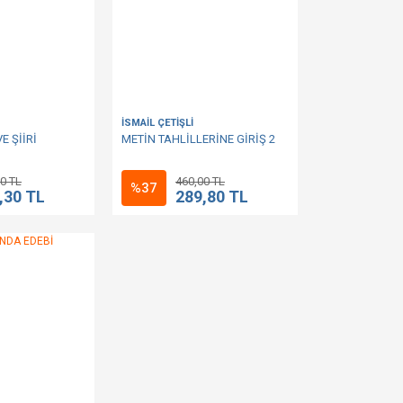
İSMAİL ÇETİŞLİ
E ŞİİRİ
METİN TAHLİLLERİNE GİRİŞ 2
0 TL
460,00 TL
%37
,30 TL
289,80 TL