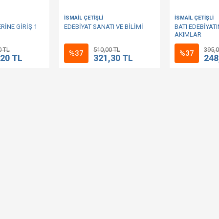
İSMAİL ÇETİŞLİ
İSMAİL ÇETİŞLİ
RİNE GİRİŞ 1
EDEBİYAT SANATI VE BİLİMİ
BATI EDEBİYAT
AKIMLAR
0 TL
510,00 TL
395,0
%37
%37
,20 TL
321,30 TL
248