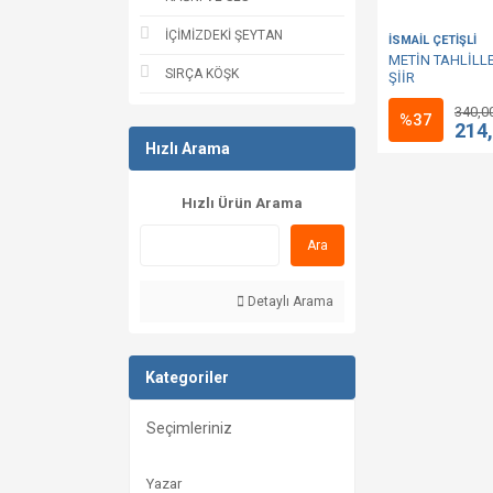
İÇİMİZDEKİ ŞEYTAN
İSMAİL ÇETİŞLİ
METİN TAHLİLLE
SIRÇA KÖŞK
ŞİİR
340,0
%37
214
Hızlı Arama
Hızlı Ürün Arama
Ara
Detaylı Arama
Kategoriler
Seçimleriniz
Yazar