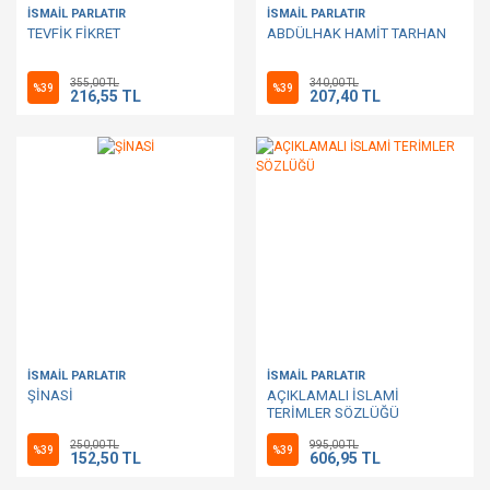
İSMAİL PARLATIR
İSMAİL PARLATIR
TEVFİK FİKRET
ABDÜLHAK HAMİT TARHAN
355,00 TL
340,00 TL
%39
%39
216,55 TL
207,40 TL
İSMAİL PARLATIR
İSMAİL PARLATIR
ŞİNASİ
AÇIKLAMALI İSLAMİ
TERİMLER SÖZLÜĞÜ
250,00 TL
995,00 TL
%39
%39
152,50 TL
606,95 TL