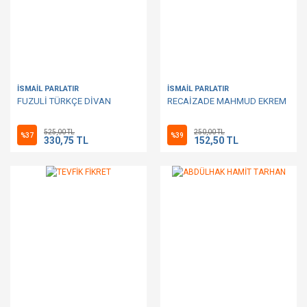
İSMAİL PARLATIR
İSMAİL PARLATIR
FUZULİ TÜRKÇE DİVAN
RECAİZADE MAHMUD EKREM
525,00 TL
250,00 TL
%37
%39
330,75 TL
152,50 TL