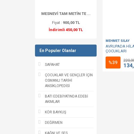
MESNEVİ TAM METİN TE ...
Fiyat :
900,00 TL
İndirimli 450,00 TL
MEHMET SILAY
AVRUPADA HİL
En Populer Olanlar
ÇOCUKLARI
220,0
%39
134
SAFAHAT
ÇOCUKLAR VE GENÇLER İÇİN
OSMANLI TARİHİ
ANSİKLOPEDİSİ
BATI EDEBİYATINDA EDEBİ
AKIMLAR
KÖR BAYKUŞ
DEĞİRMEN
KAĞNI VE SES