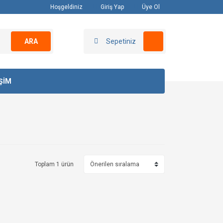
Hoşgeldiniz
Giriş Yap
Üye Ol
ARA
Sepetiniz
İŞİM
Toplam 1 ürün