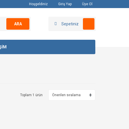
Hoşgeldiniz
Giriş Yap
Üye Ol
ARA
Sepetiniz
İŞİM
Toplam 1 ürün