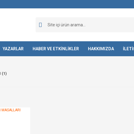
YAZARLAR
HABER VE ETKİNLİKLER
HAKKIMIZDA
İLET
I
(1)