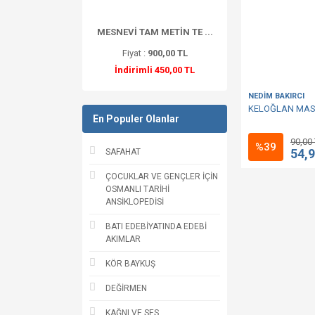
MESNEVİ TAM METİN TE ...
Fiyat :
900,00 TL
İndirimli 450,00 TL
NEDİM BAKIRCI
KELOĞLAN MAS
En Populer Olanlar
90,00
%39
54,
SAFAHAT
ÇOCUKLAR VE GENÇLER İÇİN
OSMANLI TARİHİ
ANSİKLOPEDİSİ
BATI EDEBİYATINDA EDEBİ
AKIMLAR
KÖR BAYKUŞ
DEĞİRMEN
KAĞNI VE SES