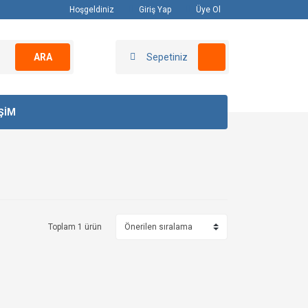
Hoşgeldiniz
Giriş Yap
Üye Ol
ARA
Sepetiniz
İŞİM
Toplam 1 ürün