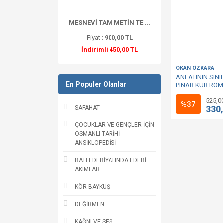
MESNEVİ TAM METİN TE ...
Fiyat :
900,00 TL
İndirimli 450,00 TL
OKAN ÖZKARA
ANLATININ SIN
En Populer Olanlar
PINAR KÜR ROM
525,0
%37
330
SAFAHAT
ÇOCUKLAR VE GENÇLER İÇİN
OSMANLI TARİHİ
ANSİKLOPEDİSİ
BATI EDEBİYATINDA EDEBİ
AKIMLAR
KÖR BAYKUŞ
DEĞİRMEN
KAĞNI VE SES