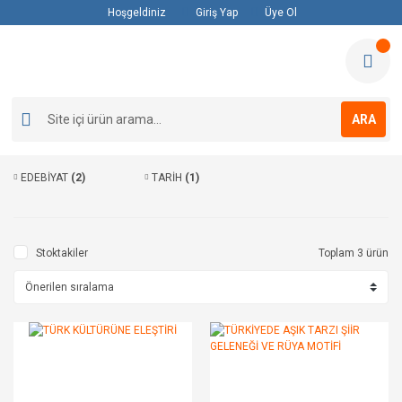
Hoşgeldiniz
Giriş Yap
Üye Ol
ARA
EDEBİYAT
(2)
TARİH
(1)
Stoktakiler
Toplam 3 ürün