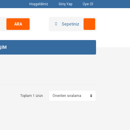
Hoşgeldiniz
Giriş Yap
Üye Ol
ARA
Sepetiniz
İŞİM
Toplam 1 ürün