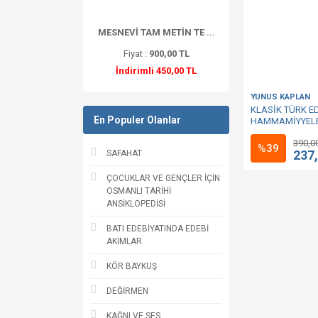
MESNEVİ TAM METİN TE ...
Fiyat :
900,00 TL
İndirimli 450,00 TL
YUNUS KAPLAN
KLASİK TÜRK E
En Populer Olanlar
HAMMAMİYYEL
390,0
%39
237
SAFAHAT
ÇOCUKLAR VE GENÇLER İÇİN
OSMANLI TARİHİ
ANSİKLOPEDİSİ
BATI EDEBİYATINDA EDEBİ
AKIMLAR
KÖR BAYKUŞ
DEĞİRMEN
KAĞNI VE SES