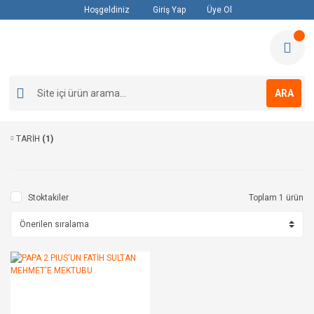
Hoşgeldiniz
Giriş Yap
Üye Ol
ARA
TARİH
(1)
Stoktakiler
Toplam 1 ürün